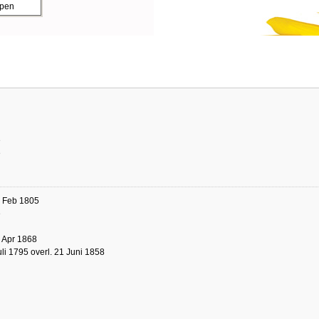
ppen
e
e
5 Feb 1805
e
9 Apr 1868
uli 1795 overl. 21 Juni 1858