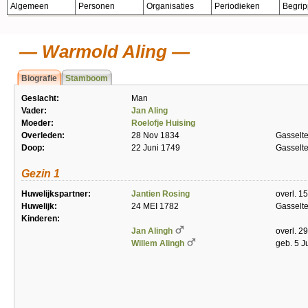
Algemeen
Personen
Organisaties
Periodieken
Begri
Warmold Aling
Biografie
Stamboom
Geslacht:
Man
Vader:
Jan Aling
Moeder:
Roelofje Huising
Overleden:
28 Nov 1834
Gasselt
Doop:
22 Juni 1749
Gasselt
Gezin 1
Huwelijkspartner:
Jantien Rosing
overl. 1
Huwelijk:
24 MEI 1782
Gasselt
Kinderen:
Jan Alingh
overl. 2
Willem Alingh
geb. 5 J