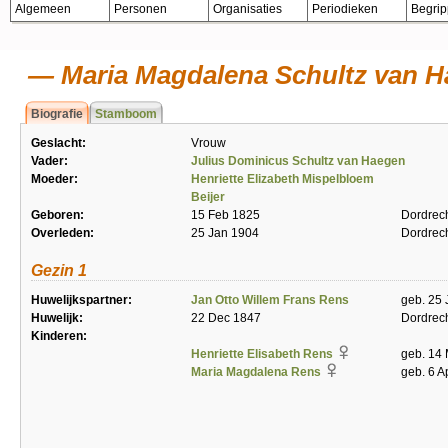
Algemeen
Personen
Organisaties
Periodieken
Begri
Maria Magdalena Schultz van 
Biografie
Stamboom
Geslacht:
Vrouw
Vader:
Julius Dominicus Schultz van Haegen
Moeder:
Henriette Elizabeth Mispelbloem
Beijer
Geboren:
15 Feb 1825
Dordrec
Overleden:
25 Jan 1904
Dordrec
Gezin 1
Huwelijkspartner:
Jan Otto Willem Frans Rens
geb. 25 
Huwelijk:
22 Dec 1847
Dordrec
Kinderen:
Henriette Elisabeth Rens
geb. 14
Maria Magdalena Rens
geb. 6 A