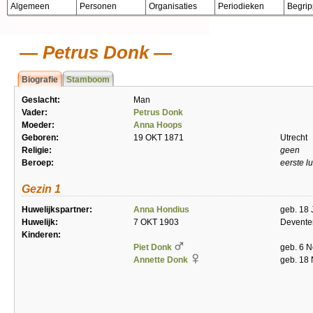
Algemeen
Personen
Organisaties
Periodieken
Begri
Petrus Donk
Biografie
Stamboom
Geslacht:
Man
Vader:
Petrus Donk
Moeder:
Anna Hoops
Geboren:
19 OKT 1871
Utrecht
Religie:
geen
Beroep:
eerste l
Gezin 1
Huwelijkspartner:
Anna Hondius
geb. 18
Huwelijk:
7 OKT 1903
Devente
Kinderen:
Piet Donk
geb. 6 
Annette Donk
geb. 18