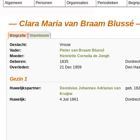
Algemeen
Personen
Organisaties
Periodieken
Begri
Clara Maria van Braam Blussé
Biografie
Stamboom
Geslacht:
Vrouw
Vader:
Pieter van Braam Blussé
Moeder:
Henriette Cornelia de Jongh
Geboren:
1835
Dordrec
Overleden:
21 Dec 1909
Den Ha
Gezin 1
Huwelijkspartner:
Deonisius Johannes Adrianus van
geb. 182
Kruijne
Huwelijk:
4 Juli 1861
Dordrec