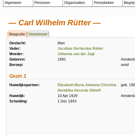
Algemeen
Personen
Organisaties
Periodieken
Begri
Carl Wilhelm Rütter
Biografie
Stamboom
Geslacht:
Man
Vader:
Jacobus Gerhardus Rütter
Moeder:
Johanna van der Jagt
Geboren:
1891
Amster
Beroep:
smid
Gezin 1
Huwelijkspartner:
Elisabeth Maria Johanna Christina
geb. 19
Hendrika Gerarda Olthoff
Huwelijk:
10 Apr 1929
Amster
Scheiding:
1 Dec 1943