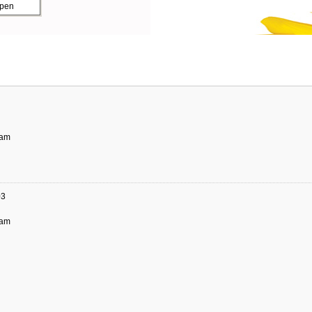
ppen
dam
03
dam