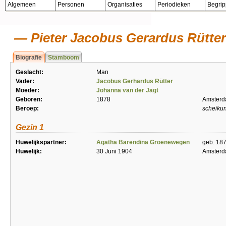
Algemeen
Personen
Organisaties
Periodieken
Begri
Pieter Jacobus Gerardus Rütter
Biografie
Stamboom
Geslacht:
Man
Vader:
Jacobus Gerhardus Rütter
Moeder:
Johanna van der Jagt
Geboren:
1878
Amster
Beroep:
scheiku
Gezin 1
Huwelijkspartner:
Agatha Barendina Groenewegen
geb. 18
Huwelijk:
30 Juni 1904
Amster