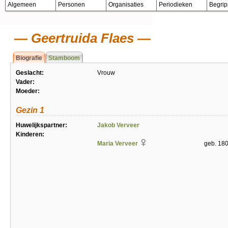
Algemeen
Personen
Organisaties
Periodieken
Begri
Geertruida Flaes
Biografie
Stamboom
Geslacht:
Vrouw
Vader:
Moeder:
Gezin 1
Huwelijkspartner:
Jakob Verveer
Kinderen:
Maria Verveer
geb. 18