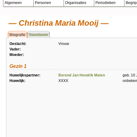
Algemeen
Personen
Organisaties
Periodieken
Begri
Christina Maria Mooij
Biografie
Stamboom
Geslacht:
Vrouw
Vader:
Moeder:
Gezin 1
Huwelijkspartner:
Berend Jan Hendrik Maten
geb. 10 
Huwelijk:
XXXX
onbeke