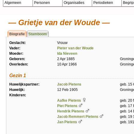
Algemeen
Personen
Organisaties
Periodieken
Begri
Grietje van der Woude
Biografie
Stamboom
Geslacht:
Vrouw
Vader:
Pieter van der Woude
Moeder:
Ida Nieveen
Geboren:
2 Apr 1885
Groning
Overleden:
10 Apr 1966
Groning
Gezin 1
Huwelijkspartner:
Jacob Pietens
geb. 15 
Huwelijk:
12 Feb 1905
Groning
Kinderen:
Aafke Pietens
geb. 20
Piet Pietens
geb. 17
Hendrik Pietens
geb. 14 
Jacob Remmert Pietens
geb. 19
Jan Pietens
geb. 19