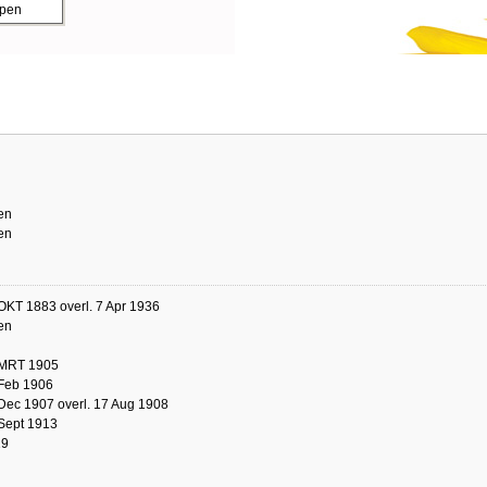
ppen
en
en
OKT 1883 overl. 7 Apr 1936
en
 MRT 1905
 Feb 1906
Dec 1907 overl. 17 Aug 1908
 Sept 1913
19