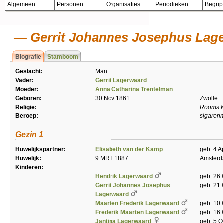
Algemeen
Personen
Organisaties
Periodieken
Begri
Gerrit Johannes Josephus Lag
Biografie
Stamboom
Geslacht:
Man
Vader:
Gerrit Lagerwaard
Moeder:
Anna Catharina Trentelman
Geboren:
30 Nov 1861
Zwolle
Religie:
Rooms K
Beroep:
sigaren
Gezin 1
Huwelijkspartner:
Elisabeth van der Kamp
geb. 4 A
Huwelijk:
9 MRT 1887
Amster
Kinderen:
Hendrik Lagerwaard
geb. 26
Gerrit Johannes Josephus
geb. 21 
Lagerwaard
Maarten Frederik Lagerwaard
geb. 10 
Frederik Maarten Lagerwaard
geb. 16
Jantina Lagerwaard
geb. 5 