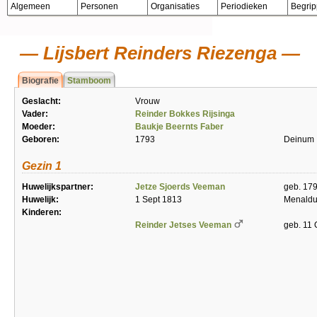
Algemeen
Personen
Organisaties
Periodieken
Begri
Lijsbert Reinders Riezenga
Biografie
Stamboom
Geslacht:
Vrouw
Vader:
Reinder Bokkes Rijsinga
Moeder:
Baukje Beernts Faber
Geboren:
1793
Deinum
Gezin 1
Huwelijkspartner:
Jetze Sjoerds Veeman
geb. 17
Huwelijk:
1 Sept 1813
Menald
Kinderen:
Reinder Jetses Veeman
geb. 11