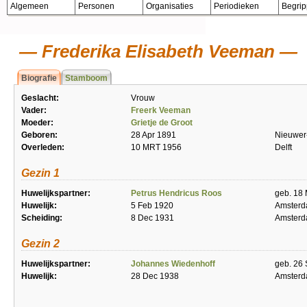
Algemeen
Personen
Organisaties
Periodieken
Begri
Frederika Elisabeth Veeman
Biografie
Stamboom
Geslacht:
Vrouw
Vader:
Freerk Veeman
Moeder:
Grietje de Groot
Geboren:
28 Apr 1891
Nieuwer
Overleden:
10 MRT 1956
Delft
Gezin 1
Huwelijkspartner:
Petrus Hendricus Roos
geb. 18 
Huwelijk:
5 Feb 1920
Amster
Scheiding:
8 Dec 1931
Amster
Gezin 2
Huwelijkspartner:
Johannes Wiedenhoff
geb. 26
Huwelijk:
28 Dec 1938
Amster