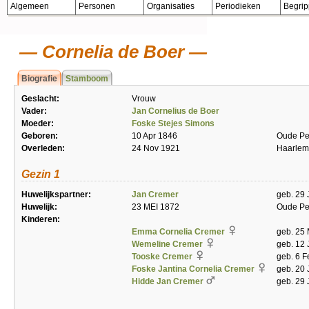
Algemeen
Personen
Organisaties
Periodieken
Begri
Cornelia de Boer
Biografie
Stamboom
Geslacht:
Vrouw
Vader:
Jan Cornelius de Boer
Moeder:
Foske Stejes Simons
Geboren:
10 Apr 1846
Oude Pe
Overleden:
24 Nov 1921
Haarlem
Gezin 1
Huwelijkspartner:
Jan Cremer
geb. 29 
Huwelijk:
23 MEI 1872
Oude Pe
Kinderen:
Emma Cornelia Cremer
geb. 25
Wemeline Cremer
geb. 12 
Tooske Cremer
geb. 6 
Foske Jantina Cornelia Cremer
geb. 20 
Hidde Jan Cremer
geb. 29 