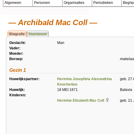
Algemeen
Personen
Organisaties
Periodieken
Begri
Archibald Mac Coll
Biografie
Stamboom
Geslacht:
Man
Vader:
Moeder:
Beroep:
makelaa
Gezin 1
Huwelijkspartner:
Hermina Josephina Alexandrina
geb. 27 
Keuchenius
Huwelijk:
18 MEI 1871
Batavia
Kinderen:
Hermine Elisabeth Mac Coll
geb. 21 