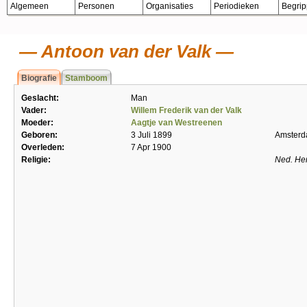
Algemeen
Personen
Organisaties
Periodieken
Begri
Antoon van der Valk
Biografie
Stamboom
Geslacht:
Man
Vader:
Willem Frederik van der Valk
Moeder:
Aagtje van Westreenen
Geboren:
3 Juli 1899
Amster
Overleden:
7 Apr 1900
Religie:
Ned. He