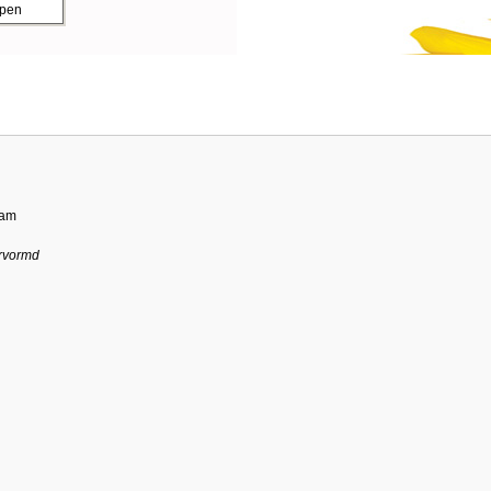
ppen
dam
rvormd