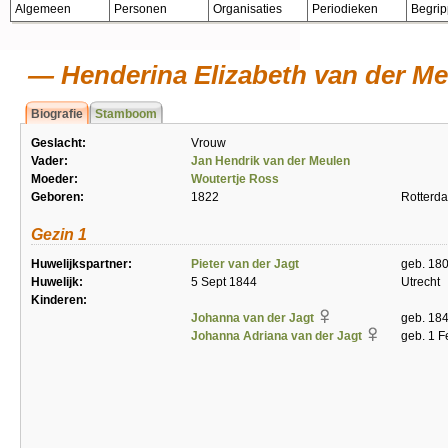
Algemeen
Personen
Organisaties
Periodieken
Begri
Henderina Elizabeth van der M
Biografie
Stamboom
Geslacht:
Vrouw
Vader:
Jan Hendrik van der Meulen
Moeder:
Woutertje Ross
Geboren:
1822
Rotterd
Gezin 1
Huwelijkspartner:
Pieter van der Jagt
geb. 180
Huwelijk:
5 Sept 1844
Utrecht
Kinderen:
Johanna van der Jagt
geb. 184
Johanna Adriana van der Jagt
geb. 1 F