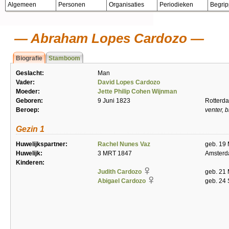
Algemeen
Personen
Organisaties
Periodieken
Begri
Abraham Lopes Cardozo
Biografie
Stamboom
Geslacht:
Man
Vader:
David Lopes Cardozo
Moeder:
Jette Philip Cohen Wijnman
Geboren:
9 Juni 1823
Rotterd
Beroep:
venter, 
Gezin 1
Huwelijkspartner:
Rachel Nunes Vaz
geb. 19
Huwelijk:
3 MRT 1847
Amster
Kinderen:
Judith Cardozo
geb. 21
Abigael Cardozo
geb. 24