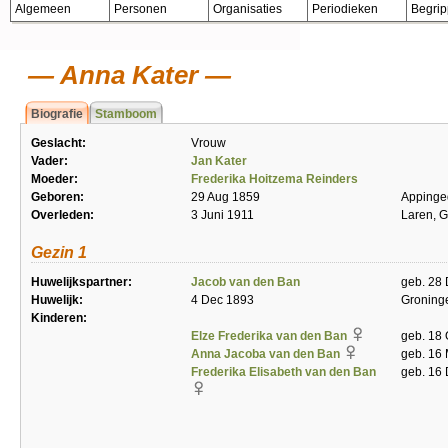
Algemeen
Personen
Organisaties
Periodieken
Begri
Anna Kater
Biografie
Stamboom
Geslacht:
Vrouw
Vader:
Jan Kater
Moeder:
Frederika Hoitzema Reinders
Geboren:
29 Aug 1859
Apping
Overleden:
3 Juni 1911
Laren, G
Gezin 1
Huwelijkspartner:
Jacob van den Ban
geb. 28 
Huwelijk:
4 Dec 1893
Groning
Kinderen:
Elze Frederika van den Ban
geb. 18 
Anna Jacoba van den Ban
geb. 16 
Frederika Elisabeth van den Ban
geb. 16 