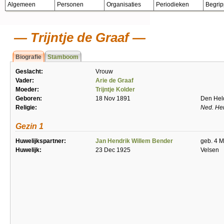
Algemeen
Personen
Organisaties
Periodieken
Begri
Trijntje de Graaf
Biografie
Stamboom
Geslacht:
Vrouw
Vader:
Arie de Graaf
Moeder:
Trijntje Kolder
Geboren:
18 Nov 1891
Den Hel
Religie:
Ned. He
Gezin 1
Huwelijkspartner:
Jan Hendrik Willem Bender
geb. 4 M
Huwelijk:
23 Dec 1925
Velsen