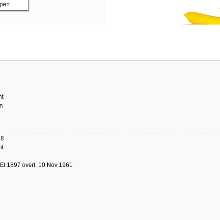
ppen
ht
n
68
ht
EI 1897 overl. 10 Nov 1961