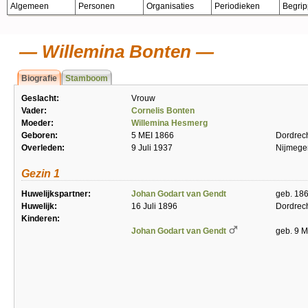
Algemeen
Personen
Organisaties
Periodieken
Begri
Willemina Bonten
Biografie
Stamboom
Geslacht:
Vrouw
Vader:
Cornelis Bonten
Moeder:
Willemina Hesmerg
Geboren:
5 MEI 1866
Dordrec
Overleden:
9 Juli 1937
Nijmege
Gezin 1
Huwelijkspartner:
Johan Godart van Gendt
geb. 18
Huwelijk:
16 Juli 1896
Dordrec
Kinderen:
Johan Godart van Gendt
geb. 9 M