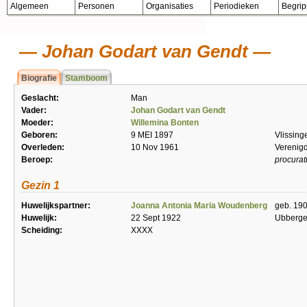
Algemeen
Personen
Organisaties
Periodieken
Begri
Johan Godart van Gendt
Biografie
Stamboom
Geslacht:
Man
Vader:
Johan Godart van Gendt
Moeder:
Willemina Bonten
Geboren:
9 MEI 1897
Vlissing
Overleden:
10 Nov 1961
Verenigd
Beroep:
procurat
Gezin 1
Huwelijkspartner:
Joanna Antonia Maria Woudenberg
geb. 19
Huwelijk:
22 Sept 1922
Ubberg
Scheiding:
XXXX