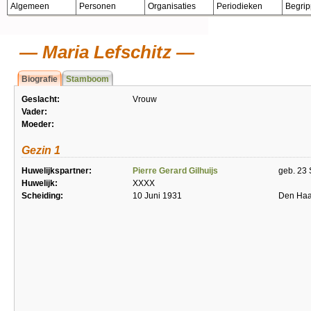
Algemeen
Personen
Organisaties
Periodieken
Begri
Maria Lefschitz
Biografie
Stamboom
Geslacht:
Vrouw
Vader:
Moeder:
Gezin 1
Huwelijkspartner:
Pierre Gerard Gilhuijs
geb. 23 
Huwelijk:
XXXX
Scheiding:
10 Juni 1931
Den Ha