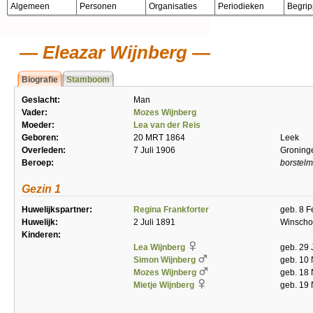
Algemeen
Personen
Organisaties
Periodieken
Begri
Eleazar Wijnberg
Biografie
Stamboom
Geslacht:
Man
Vader:
Mozes Wijnberg
Moeder:
Lea van der Reis
Geboren:
20 MRT 1864
Leek
Overleden:
7 Juli 1906
Groning
Beroep:
borstel
Gezin 1
Huwelijkspartner:
Regina Frankforter
geb. 8 F
Huwelijk:
2 Juli 1891
Winscho
Kinderen:
Lea Wijnberg
geb. 29 
Simon Wijnberg
geb. 10 
Mozes Wijnberg
geb. 18 
Mietje Wijnberg
geb. 19 