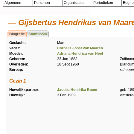
Algemeen
Personen
Organisaties
Periodieken
Begri
Gijsbertus Hendrikus van Maar
Biografie
Stamboom
Geslacht:
Man
Vader:
Cornelis Joost van Maaren
Moeder:
Adriana Hendrica van Heel
Geboren:
23 Jan 1888
Zaltbom
Overleden:
18 Sept 1960
Blaricu
Beroep:
scheep
Gezin 1
Huwelijkspartner:
Jacoba Hendrika Boom
geb. 18
Huwelijk:
3 Feb 1909
Amster