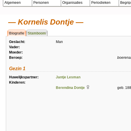
Algemeen
Personen
Organisaties
Periodieken
Begri
Kornelis Dontje
Biografie
Stamboom
Geslacht:
Man
Vader:
Moeder:
Beroep:
boerena
Gezin 1
Huwelijkspartner:
Jantje Lesman
Kinderen:
Berendina Dontje
geb. 188