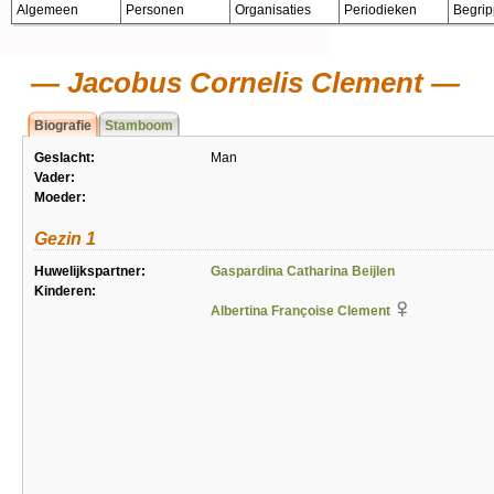
Algemeen
Personen
Organisaties
Periodieken
Begri
Jacobus Cornelis Clement
Biografie
Stamboom
Geslacht:
Man
Vader:
Moeder:
Gezin 1
Huwelijkspartner:
Gaspardina Catharina Beijlen
Kinderen:
Albertina Françoise Clement