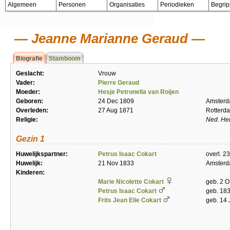
Algemeen
Personen
Organisaties
Periodieken
Begri
Jeanne Marianne Geraud
Biografie
Stamboom
Geslacht:
Vrouw
Vader:
Pierre Geraud
Moeder:
Hesje Petronella van Roijen
Geboren:
24 Dec 1809
Amster
Overleden:
27 Aug 1871
Rotterd
Religie:
Ned. He
Gezin 1
Huwelijkspartner:
Petrus Isaac Cokart
overl. 2
Huwelijk:
21 Nov 1833
Amster
Kinderen:
Marie Nicolette Cokart
geb. 2 O
Petrus Isaac Cokart
geb. 183
Frits Jean Elie Cokart
geb. 14 