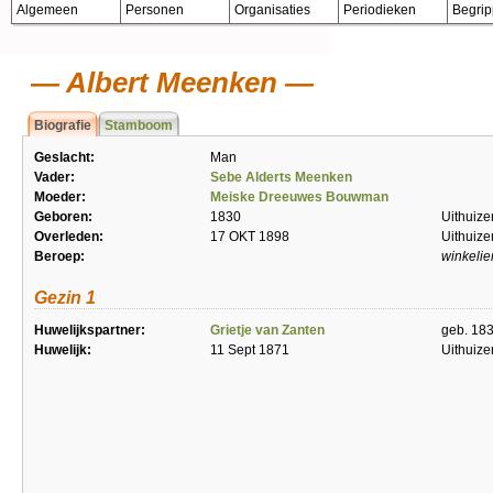
Algemeen
Personen
Organisaties
Periodieken
Begri
Albert Meenken
Biografie
Stamboom
Geslacht:
Man
Vader:
Sebe Alderts Meenken
Moeder:
Meiske Dreeuwes Bouwman
Geboren:
1830
Uithuize
Overleden:
17 OKT 1898
Uithuize
Beroep:
winkelie
Gezin 1
Huwelijkspartner:
Grietje van Zanten
geb. 183
Huwelijk:
11 Sept 1871
Uithuize