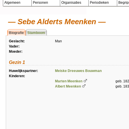
Algemeen
Personen
Organisaties
Periodieken
Begri
Sebe Alderts Meenken
Biografie
Stamboom
Geslacht:
Man
Vader:
Moeder:
Gezin 1
Huwelijkspartner:
Meiske Dreeuwes Bouwman
Kinderen:
Marten Meenken
geb. 182
Albert Meenken
geb. 183