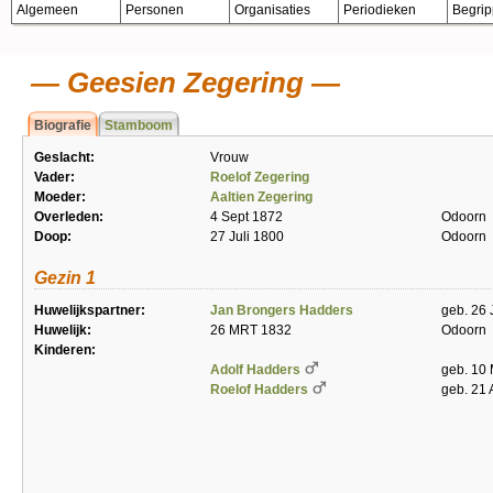
Algemeen
Personen
Organisaties
Periodieken
Begri
Geesien Zegering
Biografie
Stamboom
Geslacht:
Vrouw
Vader:
Roelof Zegering
Moeder:
Aaltien Zegering
Overleden:
4 Sept 1872
Odoorn
Doop:
27 Juli 1800
Odoorn
Gezin 1
Huwelijkspartner:
Jan Brongers Hadders
geb. 26 
Huwelijk:
26 MRT 1832
Odoorn
Kinderen:
Adolf Hadders
geb. 10 
Roelof Hadders
geb. 21 