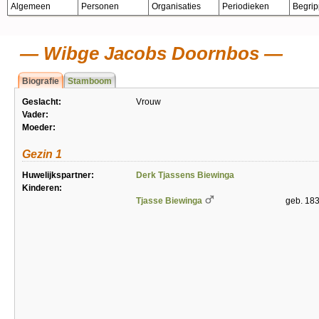
Algemeen
Personen
Organisaties
Periodieken
Begri
Wibge Jacobs Doornbos
Biografie
Stamboom
Geslacht:
Vrouw
Vader:
Moeder:
Gezin 1
Huwelijkspartner:
Derk Tjassens Biewinga
Kinderen:
Tjasse Biewinga
geb. 183