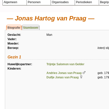
Algemeen
Personen
Organisaties
Periodieken
Begri
Jonas Hartog van Praag
Biografie
Stamboom
Geslacht:
Man
Vader:
Moeder:
Beroep:
loterij sli
Gezin 1
Huwelijkspartner:
Trijntje Salomon van Gelder
Kinderen:
Andries Jonas van Praag
geb. 179
Duifje Jonas van Praag
geb. 179