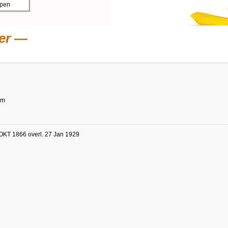
ppen
er
am
OKT 1866 overl. 27 Jan 1929