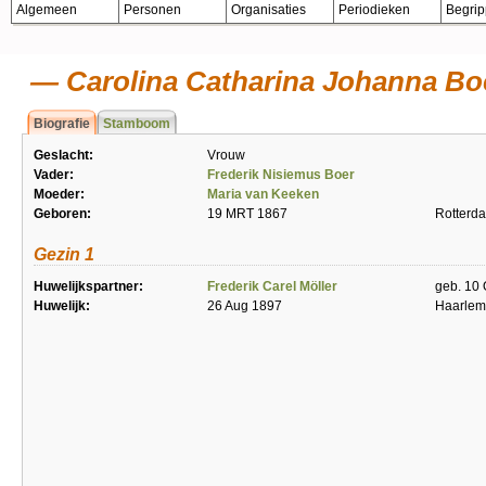
Algemeen
Personen
Organisaties
Periodieken
Begri
Carolina Catharina Johanna Bo
Biografie
Stamboom
Geslacht:
Vrouw
Vader:
Frederik Nisiemus Boer
Moeder:
Maria van Keeken
Geboren:
19 MRT 1867
Rotterd
Gezin 1
Huwelijkspartner:
Frederik Carel Möller
geb. 10 
Huwelijk:
26 Aug 1897
Haarlem