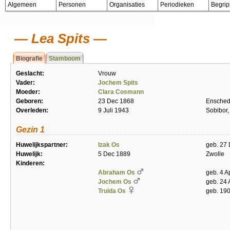
Algemeen
Personen
Organisaties
Periodieken
Begri
Lea Spits
Biografie
Stamboom
Geslacht:
Vrouw
Vader:
Jochem Spits
Moeder:
Clara Cosmann
Geboren:
23 Dec 1868
Ensche
Overleden:
9 Juli 1943
Sobibor,
Gezin 1
Huwelijkspartner:
Izak Os
geb. 27 
Huwelijk:
5 Dec 1889
Zwolle
Kinderen:
Abraham Os
geb. 4 A
Jochem Os
geb. 24
Truida Os
geb. 19