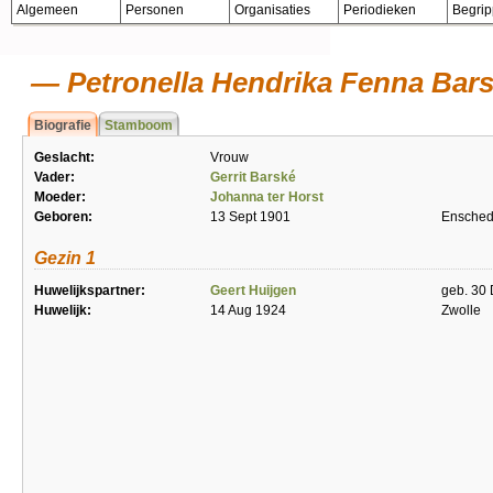
Algemeen
Personen
Organisaties
Periodieken
Begri
Petronella Hendrika Fenna Bar
Biografie
Stamboom
Geslacht:
Vrouw
Vader:
Gerrit Barské
Moeder:
Johanna ter Horst
Geboren:
13 Sept 1901
Ensche
Gezin 1
Huwelijkspartner:
Geert Huijgen
geb. 30
Huwelijk:
14 Aug 1924
Zwolle