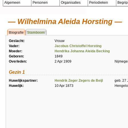
Algemeen
Personen
Organisaties
Periodieken
Begri
Wilhelmina Aleida Horsting
Biografie
Stamboom
Geslacht:
Vrouw
Vader:
Jacobus Christoffel Horsting
Moeder:
Hendrika Johanna Aleida Becking
Geboren:
1849
Overleden:
2 Apr 1909
Nijmege
Gezin 1
Huwelijkspartner:
Hendrik Zeger Zegers de Beijl
geb. 27
Huwelijk:
10 Apr 1873
Hengelo