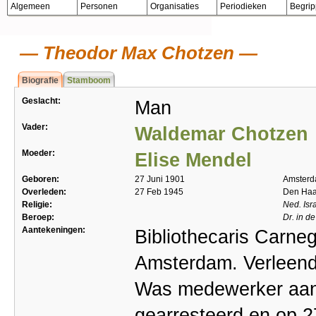
Algemeen
Personen
Organisaties
Periodieken
Begri
Theodor Max Chotzen
Biografie
Stamboom
Geslacht:
Man
Vader:
Waldemar Chotzen
Moeder:
Elise Mendel
Geboren:
27 Juni 1901
Amster
Overleden:
27 Feb 1945
Den Ha
Religie:
Ned. Isr
Beroep:
Dr. in d
Aantekeningen:
Bibliothecaris Carneg
Amsterdam. Verleende
Was medewerker aan i
gearresteerd en op 2