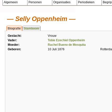
Algemeen
Personen
Organisaties
Periodieken
Begri
Selly Oppenheim
Biografie
Stamboom
Geslacht:
Vrouw
Vader:
Tobie Ezechiel Oppenheim
Moeder:
Rachel Bueno de Mesquita
Geboren:
10 Juli 1876
Rotterd