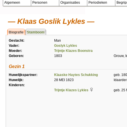
Algemeen
Personen
Organisaties
Periodieken
Begri
Klaas Goslik Lykles
Biografie
Stamboom
Geslacht:
Man
Vader:
Goslyk Lykles
Moeder:
Trijntje Klazes Boonstra
Geboren:
1803
Grouw, 
Gezin 1
Huwelijkspartner:
Klaaske Haytes Schukking
geb. 18
Huwelijk:
28 MEI 1823
Idaarde
Kinderen:
Trijntje Klazes Lykles
geb. 25