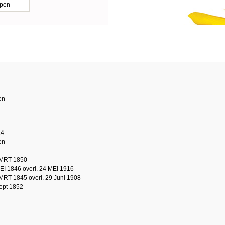
ppen
en
14
en
 MRT 1850
EI 1846 overl. 24 MEI 1916
MRT 1845 overl. 29 Juni 1908
ept 1852