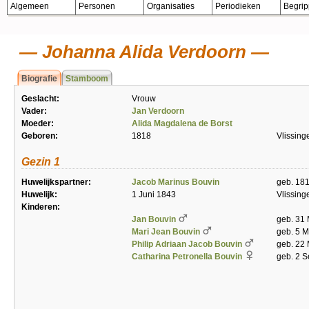
Algemeen
Personen
Organisaties
Periodieken
Begri
Johanna Alida Verdoorn
Biografie
Stamboom
Geslacht:
Vrouw
Vader:
Jan Verdoorn
Moeder:
Alida Magdalena de Borst
Geboren:
1818
Vlissing
Gezin 1
Huwelijkspartner:
Jacob Marinus Bouvin
geb. 18
Huwelijk:
1 Juni 1843
Vlissing
Kinderen:
Jan Bouvin
geb. 31
Mari Jean Bouvin
geb. 5 M
Philip Adriaan Jacob Bouvin
geb. 22 
Catharina Petronella Bouvin
geb. 2 S