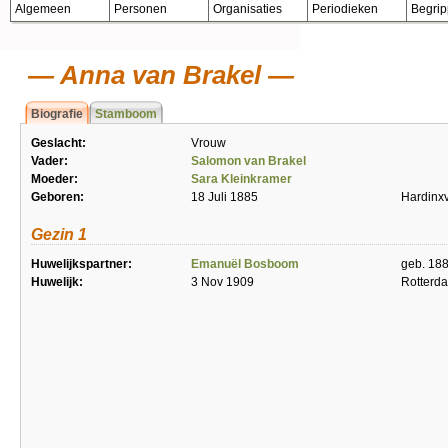
Algemeen
Personen
Organisaties
Periodieken
Begri
Anna van Brakel
Biografie
Stamboom
Geslacht:
Vrouw
Vader:
Salomon van Brakel
Moeder:
Sara Kleinkramer
Geboren:
18 Juli 1885
Hardinx
Gezin 1
Huwelijkspartner:
Emanuël Bosboom
geb. 18
Huwelijk:
3 Nov 1909
Rotterd