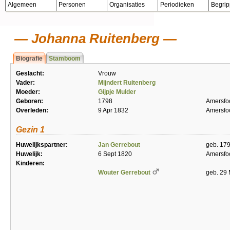
Algemeen
Personen
Organisaties
Periodieken
Begri
Johanna Ruitenberg
Biografie
Stamboom
Geslacht:
Vrouw
Vader:
Mijndert Ruitenberg
Moeder:
Gijpje Mulder
Geboren:
1798
Amersfo
Overleden:
9 Apr 1832
Amersfo
Gezin 1
Huwelijkspartner:
Jan Gerrebout
geb. 17
Huwelijk:
6 Sept 1820
Amersfo
Kinderen:
Wouter Gerrebout
geb. 29 