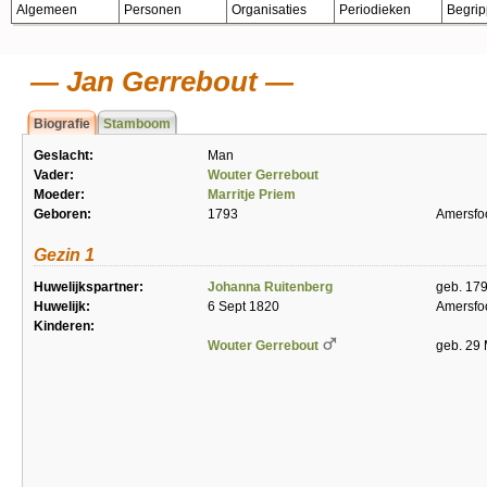
Algemeen
Personen
Organisaties
Periodieken
Begri
Jan Gerrebout
Biografie
Stamboom
Geslacht:
Man
Vader:
Wouter Gerrebout
Moeder:
Marritje Priem
Geboren:
1793
Amersfo
Gezin 1
Huwelijkspartner:
Johanna Ruitenberg
geb. 179
Huwelijk:
6 Sept 1820
Amersfo
Kinderen:
Wouter Gerrebout
geb. 29 