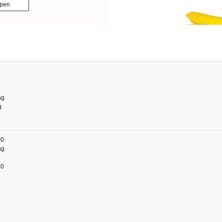
ppen
ag
g
00
ag
20