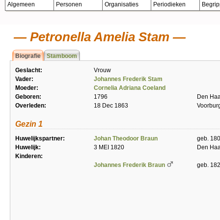
Algemeen
Personen
Organisaties
Periodieken
Begri
Petronella Amelia Stam
Biografie
Stamboom
Geslacht:
Vrouw
Vader:
Johannes Frederik Stam
Moeder:
Cornelia Adriana Coeland
Geboren:
1796
Den Ha
Overleden:
18 Dec 1863
Voorbur
Gezin 1
Huwelijkspartner:
Johan Theodoor Braun
geb. 18
Huwelijk:
3 MEI 1820
Den Ha
Kinderen:
Johannes Frederik Braun
geb. 18