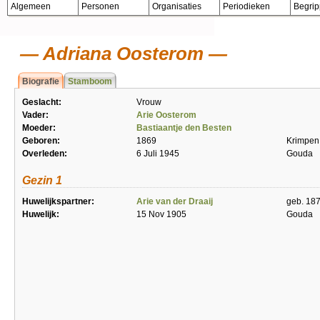
Algemeen
Personen
Organisaties
Periodieken
Begri
Adriana Oosterom
Biografie
Stamboom
Geslacht:
Vrouw
Vader:
Arie Oosterom
Moeder:
Bastiaantje den Besten
Geboren:
1869
Krimpen 
Overleden:
6 Juli 1945
Gouda
Gezin 1
Huwelijkspartner:
Arie van der Draaij
geb. 18
Huwelijk:
15 Nov 1905
Gouda