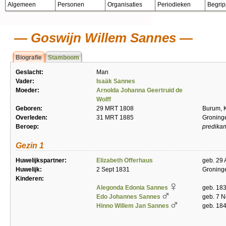
Algemeen
Personen
Organisaties
Periodieken
Begri
Goswijn Willem Sannes
Biografie
Stamboom
Geslacht:
Man
Vader:
Isaäk Sannes
Moeder:
Arnolda Johanna Geertruid de
Wolff
Geboren:
29 MRT 1808
Burum, 
Overleden:
31 MRT 1885
Groning
Beroep:
predikan
Gezin 1
Huwelijkspartner:
Elizabeth Offerhaus
geb. 29 
Huwelijk:
2 Sept 1831
Groning
Kinderen:
Alegonda Edonia Sannes
geb. 183
Edo Johannes Sannes
geb. 7 
Hinno Willem Jan Sannes
geb. 184