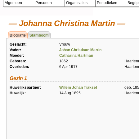
Algemeen
Personen
Organisaties
Periodieken
Begri
Johanna Christina Martin
Biografie
Stamboom
Geslacht:
Vrouw
Vader:
Johan Christiaan Martin
Moeder:
Catharina Hartman
Geboren:
1862
Haarlem
Overleden:
6 Apr 1917
Haarlem
Gezin 1
Huwelijkspartner:
Willem Johan Traksel
geb. 185
Huwelijk:
14 Aug 1895
Haarlem