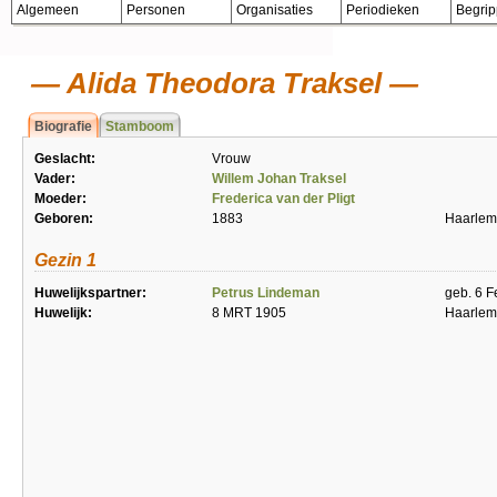
Algemeen
Personen
Organisaties
Periodieken
Begri
Alida Theodora Traksel
Biografie
Stamboom
Geslacht:
Vrouw
Vader:
Willem Johan Traksel
Moeder:
Frederica van der Pligt
Geboren:
1883
Haarlem
Gezin 1
Huwelijkspartner:
Petrus Lindeman
geb. 6 F
Huwelijk:
8 MRT 1905
Haarlem