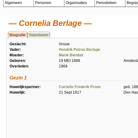
Algemeen
Personen
Organisaties
Periodieken
Begri
Cornelia Berlage
Biografie
Stamboom
Geslacht:
Vrouw
Vader:
Hendrik Petrus Berlage
Moeder:
Marie Bienfait
Geboren:
19 MEI 1888
Amster
Overleden:
1969
Gezin 1
Huwelijkspartner:
Cornelis Frederik Proos
geb. 18
Huwelijk:
21 Sept 1917
Den Ha