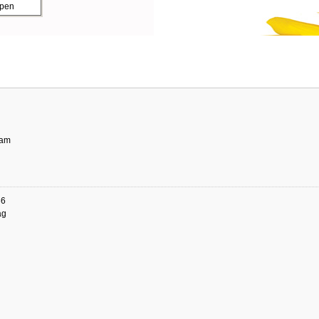
ppen
dam
86
ag