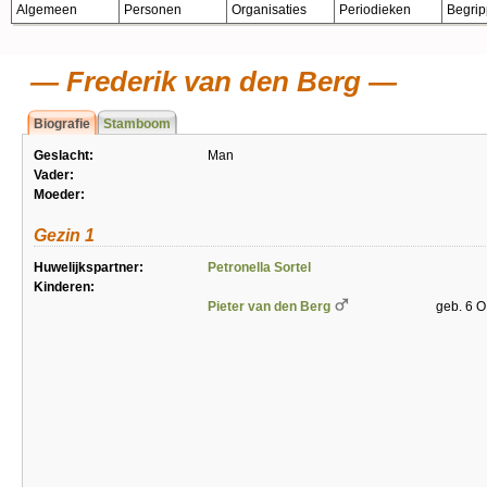
Algemeen
Personen
Organisaties
Periodieken
Begri
Frederik van den Berg
Biografie
Stamboom
Geslacht:
Man
Vader:
Moeder:
Gezin 1
Huwelijkspartner:
Petronella Sortel
Kinderen:
Pieter van den Berg
geb. 6 O